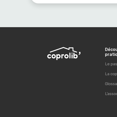
Décou
prati
Le pas
La cop
Glossa
L’asso