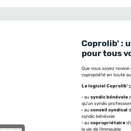
Coprolib' : 
pour tous v
Que vous soyez novice 
copropriété en toute aut
Le logiciel Coprolib’
p
• au
syndic bénévole
d
qu’un syndic profession
• au
conseil syndical
d
syndic bénévole
• au
copropriétaire
d’
la vie de l’immeuble